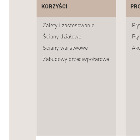
KORZYŚCI
PR
Zalety i zastosowanie
Pły
Ściany działowe
Pły
Ściany warstwowe
Akc
Zabudowy przeciwpożarowe