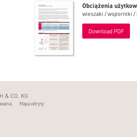
Obciążenia użytko
wieszaki / wsporniki /
Download PDF
 & CO. KG
owania
Mapa witryny