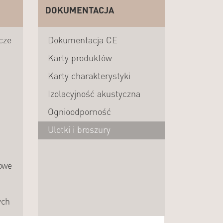
DOKUMENTACJA
cze
Dokumentacja CE
Karty produktów
Karty charakterystyki
Izolacyjność akustyczna
Ognioodporność
Ulotki i broszury
owe
ych