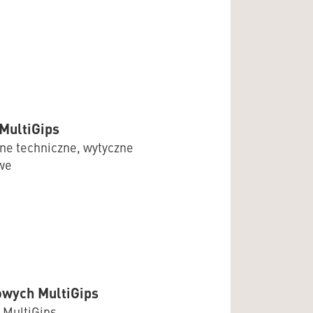
MultiGips
ne techniczne, wytyczne
we
owych MultiGips
 MultiGips