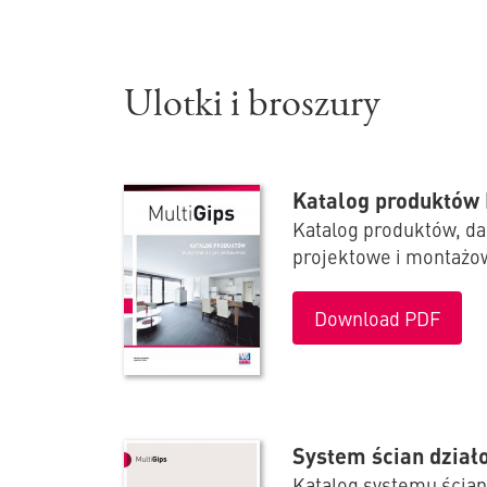
Ulotki i broszury
Katalog produktów 
Katalog produktów, da
projektowe i montażo
Download PDF
System ścian dział
Katalog systemu ścian