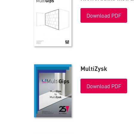
Download PDF
MultiZysk
Download PDF