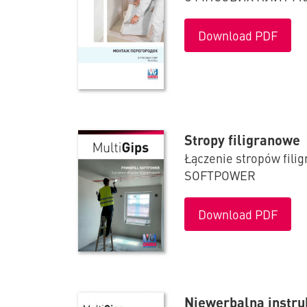
Download PDF
Stropy filigranowe
Łączenie stropów fili
SOFTPOWER
Download PDF
Niewerbalna instru