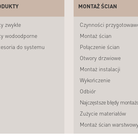
ODUKTY
MONTAŻ ŚCIAN
ty zwykłe
Czynności przygotowaw
ty wodoodporne
Montaż ścian
esoria do systemu
Połączenie ścian
Otwory drzwiowe
Montaż instalacji
Wykończenie
Odbiór
Najczęstsze błędy montaż
Zużycie materiałów
Montaż ścian warstwow