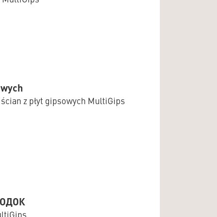
owych
ścian z płyt gipsowych MultiGips
РОДОК
tiGips