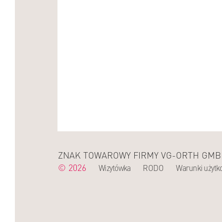
ZNAK TOWAROWY FIRMY VG-ORTH GMBH
© 2026
Wizytówka
RODO
Warunki użytk