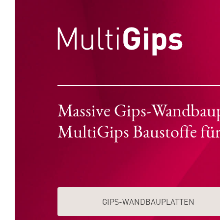
Massive Gips-Wandbaupla
MultiGips Baustoffe fü
GIPS-WAND­­BAUPLATTEN