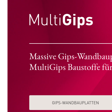
Massive Gips-Wandbaupla
MultiGips Baustoffe fü
GIPS-WAND­­BAUPLATTEN