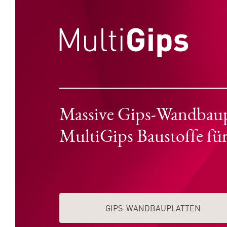
Massive Gips-Wandbaupla
MultiGips Baustoffe fü
GIPS-WAND­­BAUPLATTEN