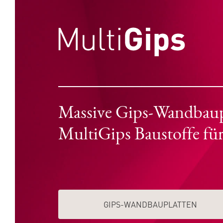
Massive Gips-Wandbaupla
MultiGips Baustoffe fü
GIPS-WAND­­BAUPLATTEN