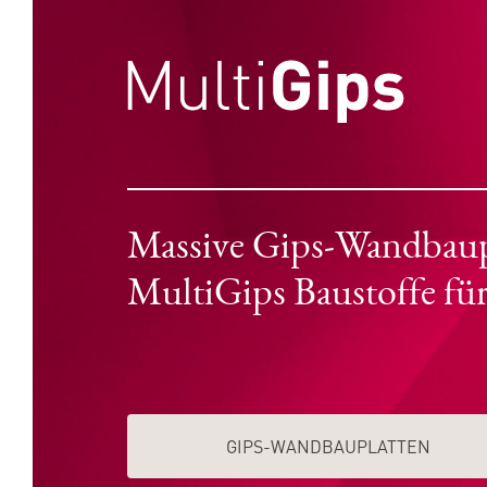
Massive Gips-Wandbaupla
MultiGips Baustoffe fü
GIPS-WAND­­BAUPLATTEN