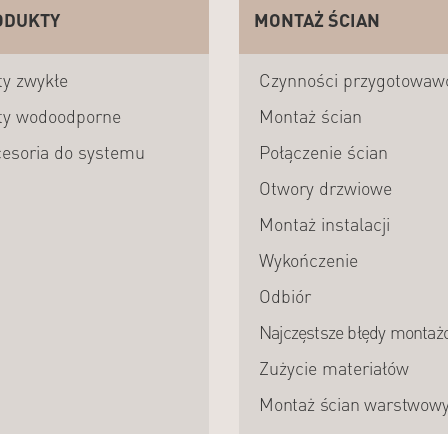
ODUKTY
MONTAŻ ŚCIAN
ty zwykłe
Czynności przygotowaw
ty wodoodporne
Montaż ścian
esoria do systemu
Połączenie ścian
Otwory drzwiowe
Montaż instalacji
Wykończenie
Odbiór
Najczęstsze błędy montaż
Zużycie materiałów
Montaż ścian warstwow