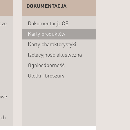
DOKUMENTACJA
cze
Dokumentacja CE
Karty produktów
Karty charakterystyki
Izolacyjność akustyczna
Ognioodporność
Ulotki i broszury
owe
ych