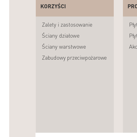
KORZYŚCI
PR
Zalety i zastosowanie
Pły
Ściany działowe
Pły
Ściany warstwowe
Akc
Zabudowy przeciwpożarowe