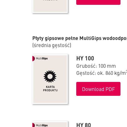
Płyty gipsowe pełne MultiGips wodoodp
(średnia gęstość)
HY 100
Grubość: 100 mm
Gęstość: ok. 860 kg/m
Download PDF
HY 80