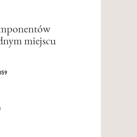
omponentów
ednym miejscu
859
3