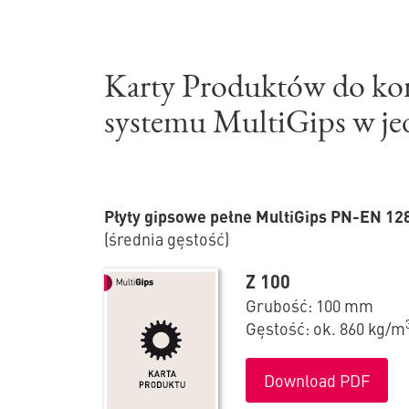
Karty Produktów do k
systemu MultiGips w j
Płyty gipsowe pełne MultiGips PN-EN 12
(średnia gęstość)
Z 100
Grubość: 100 mm
Gęstość: ok. 860 kg/m
Download PDF