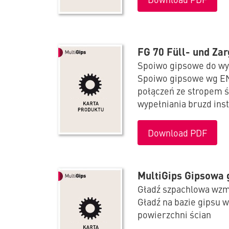
FG 70 Füll- und Za
Spoiwo gipsowe do wy
Spoiwo gipsowe wg EN
połączeń ze stropem śc
wypełniania bruzd ins
Download PDF
MultiGips Gipsowa 
Gładź szpachlowa wz
Gładź na bazie gipsu 
powierzchni ścian