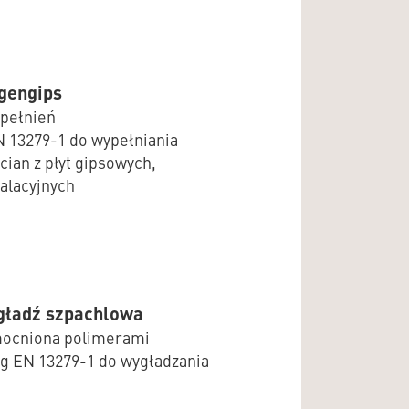
rgengips
pełnień
 13279-1 do wypełniania
ian z płyt gipsowych,
talacyjnych
gładź szpachlowa
mocniona polimerami
wg EN 13279-1 do wygładzania