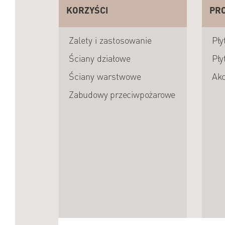
KORZYŚCI
PR
Zalety i zastosowanie
Pły
Ściany działowe
Pły
Ściany warstwowe
Akc
Zabudowy przeciwpożarowe