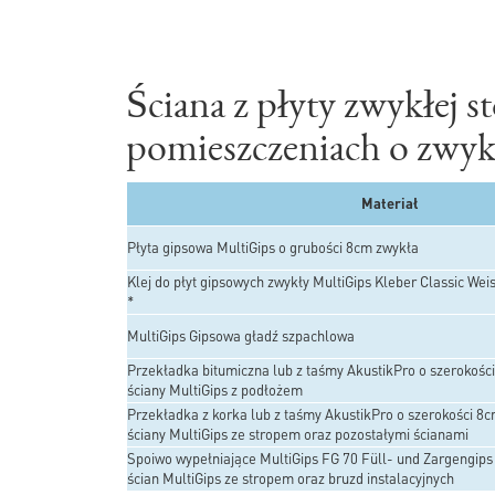
Ściana z płyty zwykłej 
pomieszczeniach o zwykł
Materiał
Płyta gipsowa MultiGips o grubości 8cm zwykła
Klej do płyt gipsowych zwykły MultiGips Kleber Classic We
*
MultiGips Gipsowa gładź szpachlowa
Przekładka bitumiczna lub z taśmy AkustikPro o szerokośc
ściany MultiGips z podłożem
Przekładka z korka lub z taśmy AkustikPro o szerokości 8
ściany MultiGips ze stropem oraz pozostałymi ścianami
Spoiwo wypełniające MultiGips FG 70 Füll- und Zargengips
ścian MultiGips ze stropem oraz bruzd instalacyjnych