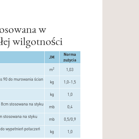
stosowana w
ej wilgotności
Norma
JM
zużycia
2
m
1,03
iss 90 do murowania ścian
kg
1,0-1,5
kg
1,0
i 8cm stosowana na styku
mb
0,4
cm stosowana na styku
mb
0,5/0,9
 do wypełnień połaczeń
kg
1,0