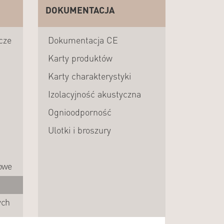
DOKUMENTACJA
cze
Dokumentacja CE
Karty produktów
Karty charakterystyki
Izolacyjność akustyczna
Ognioodporność
Ulotki i broszury
owe
ych