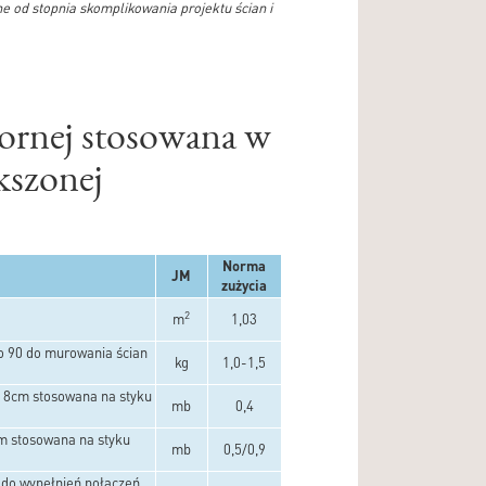
ne od stopnia skomplikowania projektu ścian i
ornej stosowana w
kszonej
Norma
JM
zużycia
2
m
1,03
o 90 do murowania ścian
kg
1,0-1,5
i 8cm stosowana na styku
mb
0,4
cm stosowana na styku
mb
0,5/0,9
 do wypełnień połaczeń