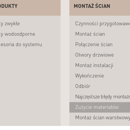
ODUKTY
MONTAŻ ŚCIAN
ty zwykłe
Czynności przygotowaw
ty wodoodporne
Montaż ścian
esoria do systemu
Połączenie ścian
Otwory drzwiowe
Montaż instalacji
Wykończenie
Odbiór
Najczęstsze błędy montaż
Zużycie materiałów
Montaż ścian warstwow