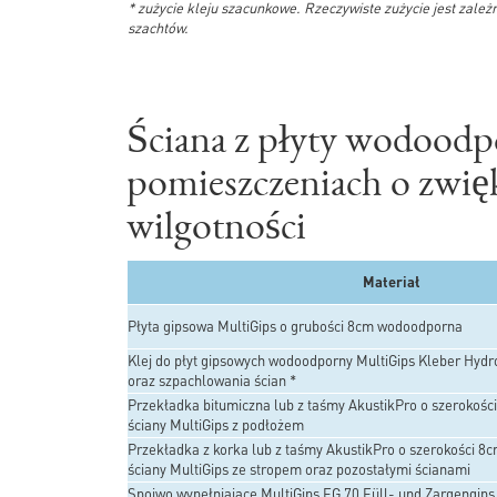
* zużycie kleju szacunkowe. Rzeczywiste zużycie jest zależ
szachtów.
Ściana z płyty wodoodp
pomieszczeniach o zwię
wilgotności
Materiał
Płyta gipsowa MultiGips o grubości 8cm wodoodporna
Klej do płyt gipsowych wodoodporny MultiGips Kleber Hydr
oraz szpachlowania ścian *
Przekładka bitumiczna lub z taśmy AkustikPro o szerokośc
ściany MultiGips z podłożem
Przekładka z korka lub z taśmy AkustikPro o szerokości 8
ściany MultiGips ze stropem oraz pozostałymi ścianami
Spoiwo wypełniające MultiGips FG 70 Füll- und Zargengips